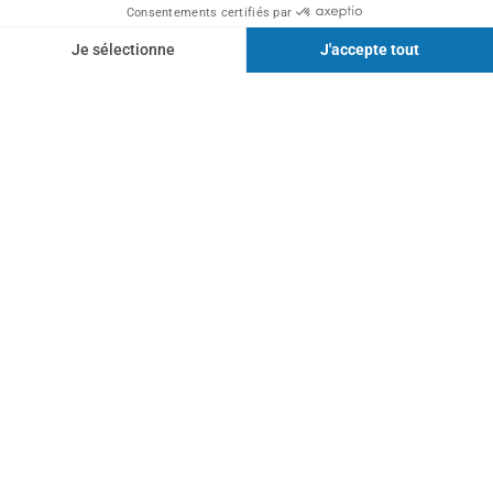
SALARIÉ
Accueil Salarié(e)s
Mon suivi individuel
Préparer ma visite
Prévention de la désinsertion professionnelle (PDP)
Mes droits et responsabilités
Documents et vidéos
INFOS PRATIQUES
Espace adhérent
Contact
Offres d'emploi
Mentions légales – RGPD
Politique de confidentialité